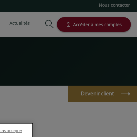
Nous contacter
Actualités
Accéder à mes comptes
modes de gestion
Votre situation
Nos supports
Préparer sa retraite
Actionnariat salarié
n conseillée
Profession libérale
Assurance vie
Succession
Actionnaire et dirigeant
on sous mandat
Comptes titre et PEA
d'entreprise
Simulateurs patrimoniaux
Devenir client
Entrepreneur
Client international
Investisseur professionnel
e-Private, l’expérience 100% à
ans accepter
distance