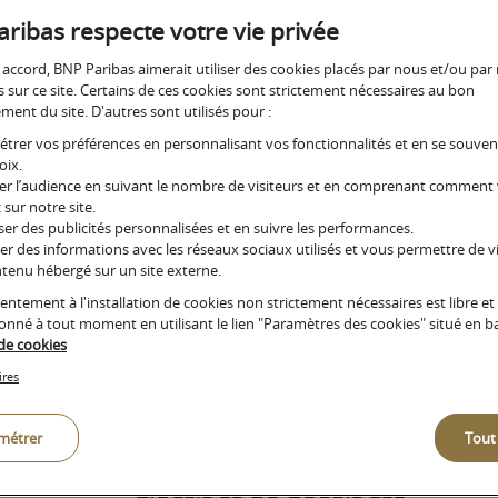
REPRISE
Gestion de fortune
ribas respecte votre vie privée
ne et de
Un accompagnement sur mesure pour les clients dont l
 accord, BNP Paribas aimerait utiliser des cookies placés par nous et/ou par
patrimoine financier est supérieur à 5 millions d’euros
s sur ce site. Certains de ces cookies sont strictement nécessaires au bon
ent du site. D'autres sont utilisés pour :
trer vos préférences en personnalisant vos fonctionnalités et en se souve
Découvrez no
oix.
r l’audience en suivant le nombre de visiteurs et en comprenant comment
 sur notre site.
er des publicités personnalisées et en suivre les performances.
er des informations avec les réseaux sociaux utilisés et vous permettre de vi
ant
Comme la cession est un poin
tenu hébergé sur un site externe.
patrimoine professionnel vers
entement à l'installation de cookies non strictement nécessaires est libre et
du
donné à tout moment en utilisant le lien "Paramètres des cookies" situé en b
être soigneusement préparée
 de cookies
ant
sélection des repreneurs et d
ires
s’interroger sur les modalité
coût fiscal de la cession (imp
métrer
Tout
opérations préalables à antic