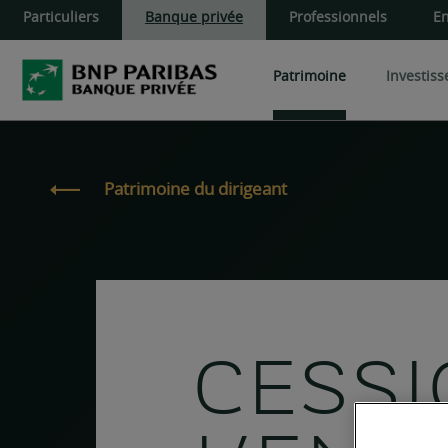
Particuliers
Banque privée
Professionnels
En
Patrimoine
Investis
Cœur de portefeuille
Produits de d
Patrimoine du dirigeant
Patrimoine du dirigeant
Développer et transmettre
OPC
Produits structu
Aider ses proches
Private Equity
Gérer vos actifs financiers
Actifs privés
Administrer et gérer vos b
Pierre-Papier S
CESSI
Pierre-Papier 
Pierre-Papier S