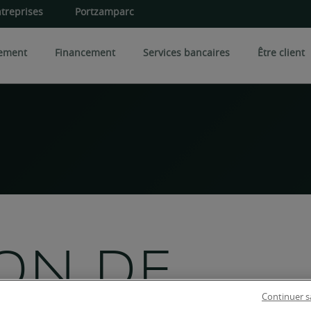
treprises
Portzamparc
sement
Financement
Services bancaires
Être client
iversification
Expertises spécialisées
Les 
 une entreprise
rés et certificats
Conseil en art
Gestio
Foncier rural
Gesti
Conseil en philanthropie
iens immobiliers
CPI
Famille et patrimoine
ON DE
OPCI
CI
Continuer s