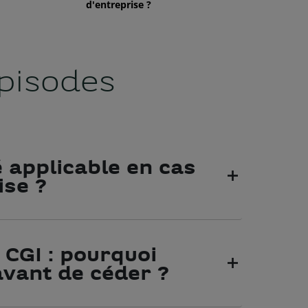
pisodes
té applicable en cas
ise ?
 CGI : pourquoi
avant de céder ?