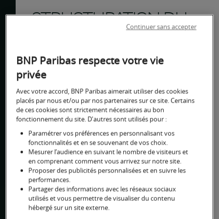
STRUCTURATION DU
Continuer sans accepter
CAPITAL DU DIRIGEANT
BNP Paribas respecte votre vie
La structuration du
privée
capital du dirigeant
Avec votre accord, BNP Paribas aimerait utiliser des cookies
placés par nous et/ou par nos partenaires sur ce site. Certains
de ces cookies sont strictement nécessaires au bon
fonctionnement du site. D'autres sont utilisés pour :
Découvrez nos
Paramétrer vos préférences en personnalisant vos
podcasts
fonctionnalités et en se souvenant de vos choix.
Mesurer l’audience en suivant le nombre de visiteurs et
en comprenant comment vous arrivez sur notre site.
Proposer des publicités personnalisées et en suivre les
performances.
Les modalités de structuration et
Partager des informations avec les réseaux sociaux
d’évolution du capital de l’entreprise
utilisés et vous permettre de visualiser du contenu
peuvent avoir une incidence sur le
hébergé sur un site externe.
patrimoine privé du dirigeant. Aussi