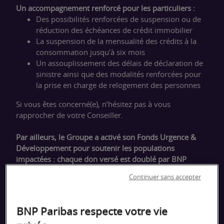
Un accompagnement renforcé pour les particuliers :
Des possibilités renforcées de suspension ou de
réduction des échéances de crédit immobilier
La suspension de la mensualité des crédits à la
consommation jusqu'à six mois
Un assouplissement des délais de déclaration de
sinistre ainsi que des modalités renforcées pour
la prise en charge de relogement des personnes
Si vous êtes concerné(e), n’hésitez pas à vous
rapprocher de votre Conseiller.
Par ailleurs, le Groupe a activé son Fonds Urgence &
Développement pour soutenir les populations
impactées : chaque don versé est doublé par BNP
Paribas.
Continuer sans accepter
Je fais un don
BNP Paribas respecte votre vie