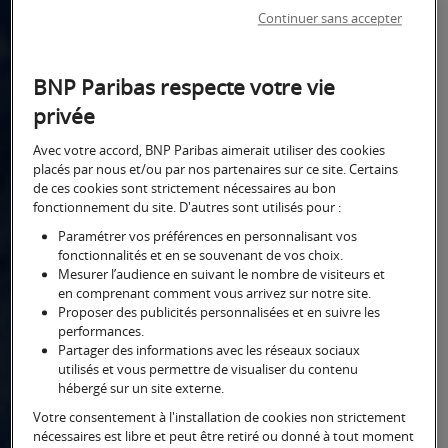
Continuer sans accepter
Assurance vie des
BNP Paribas respecte votre vie
principaux acteurs
privée
en France et au
Avec votre accord, BNP Paribas aimerait utiliser des cookies
Luxembourg
placés par nous et/ou par nos partenaires sur ce site. Certains
de ces cookies sont strictement nécessaires au bon
fonctionnement du site. D'autres sont utilisés pour :
Paramétrer vos préférences en personnalisant vos
Notre approche
fonctionnalités et en se souvenant de vos choix.
Mesurer l’audience en suivant le nombre de visiteurs et
en comprenant comment vous arrivez sur notre site.
Une sélection d’assureurs
Proposer des publicités personnalisées et en suivre les
partenaires
performances.
Partager des informations avec les réseaux sociaux
Dans le cadre de son Activité
utilisés et vous permettre de visualiser du contenu
Courtage en Assurance, BNP Paribas
hébergé sur un site externe.
Gestion de Fortune négocie et met
Votre consentement à l'installation de cookies non strictement
en œuvre, pour le compte de ses
nécessaires est libre et peut être retiré ou donné à tout moment