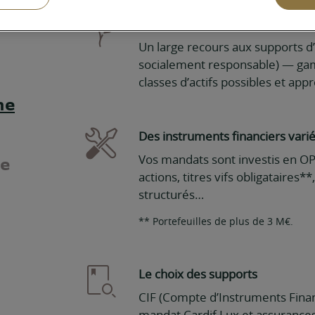
Une finance responsable
Un large recours aux supports d
socialement responsable) — ga
classes d’actifs possibles et app
ne
Des instruments financiers vari
Vos mandats sont investis en OPC
ée
actions, titres vifs obligataires*
structurés…
** Portefeuilles de plus de 3 M€.
Le choix des supports
CIF (Compte d’Instruments Finan
mandat Cardif Lux et assurances