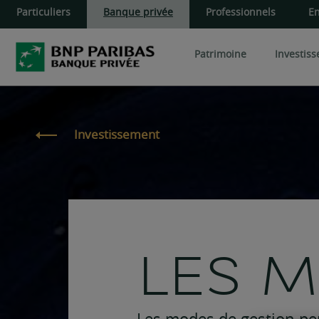
Particuliers
Banque privée
Professionnels
En
Patrimoine
Investis
Cœur de portefeuille
Produits de d
Patrimoine du dirigeant
Investissement
Développer et transmettre
OPC
Produits structu
Aider ses proches
Private Equity
Gérer vos actifs financiers
Actifs privés
Administrer et gérer vos b
Pierre-Papier S
LES 
Pierre-Papier 
Pierre-Papier S
Les modes de gestion per