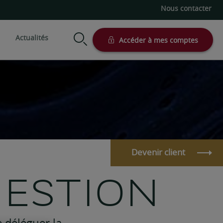
Nous contacter
Actualités
Accéder à mes comptes
modes de gestion
Votre situation
Nos supports
Préparer sa retraite
Actionnariat salarié
n conseillée
Profession libérale
Assurance vie
Succession
Actionnaire et dirigeant
on sous mandat
Comptes titre et PEA
d'entreprise
Simulateurs patrimoniaux
Devenir client
Entrepreneur
Client international
GESTION
Investisseur professionnel
e-Private, l’expérience 100% à
distance
 déléguer la