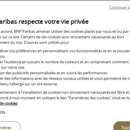
Gestion de fortune
Continuer s
(assurance vie, PEA, etc.). À chaque suppor
ne et de
Un accompagnement sur mesure pour les clients dont l
ribas respecte votre vie privée
patrimoine financier est supérieur à 5 millions d’euros
 accord, BNP Paribas aimerait utiliser des cookies placés par nous et/ou par
s sur ce site. Certains de ces cookies sont strictement nécessaires au bon
ent du site. D'autres sont utilisés pour :
Gestion de Fortune
trer vos préférences en personnalisant vos fonctionnalités et en se souve
e
oix.
r l’audience en suivant le nombre de visiteurs et en comprenant comment
 sur notre site.
e
er des publicités personnalisées et en suivre les performances.
Gestion sou
er des informations avec les réseaux sociaux utilisés et vous permettre de vi
tenu hébergé sur un site externe.
dédiée
entement à l'installation de cookies non strictement nécessaires est libre et
donné à tout moment en utilisant le lien "Paramètres des cookies" situé en b
e
 de cookies
ires
arc
Notre approche
métrer
Tout