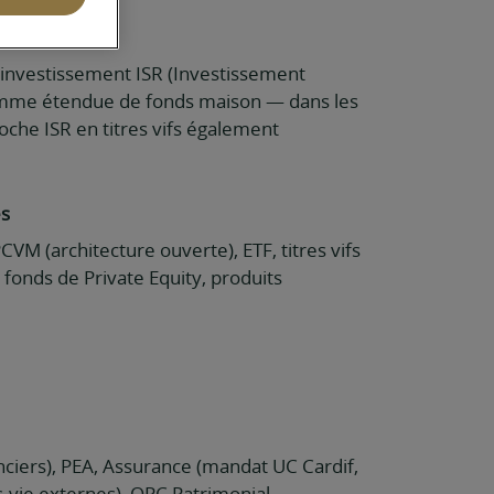
’investissement ISR (Investissement
mme étendue de fonds maison — dans les
roche ISR en titres vifs également
és
VM (architecture ouverte), ETF, titres vifs
*, fonds de Private Equity, produits
ciers), PEA, Assurance (mandat UC Cardif,
-vie externes), OPC Patrimonial