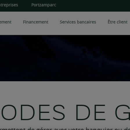
treprises
Portzamparc
sement
Financement
Services bancaires
Être client
iversification
Expertises spécialisées
Les 
 une entreprise
rés et certificats
Conseil en art
Gestio
Foncier rural
Gesti
Conseil en philanthropie
iens immobiliers
CPI
Famille et patrimoine
MODES DE 
OPCI
CI
mettent de gérer avec votre banquier ou de