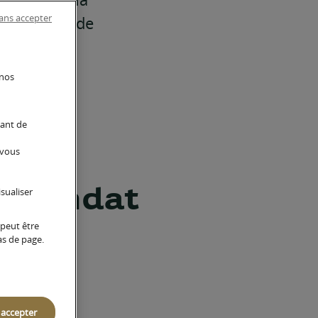
ans accepter
t son mode de
e
 nos
nant de
 vous
s mandat
sualiser
 peut être
as de page.
 accepter